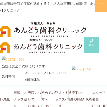
歯周病は季節で症状が悪化する？｜名古屋市東区の歯医者 あんどう歯
科クリニック
電話
当院は完全予約制になります
9:30～13:00／14:30～18:00
受付時間
※日祝休診
医師・ス
当院につ
初めての
託児・キ
診療案内
スタッフ
HOME
タッフ紹
いて
方へ
ッズスペ
IMFORMATION
募集
介
CLINIC
FIRST
ース
RECRUIT